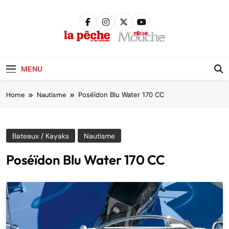
Skip
to
content
Pêche &
Poissons
MENU
Home
Nautisme
Poséïdon Blu Water 170 CC
Bateaux / Kayaks
Nautisme
Poséïdon Blu Water 170 CC