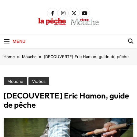
Skip
to
content
Pêche &
Poissons
MENU
Home
Mouche
[DECOUVERTE] Eric Hamon, guide de pêche
Mouche
Vidéos
[DECOUVERTE] Eric Hamon, guide
de pêche