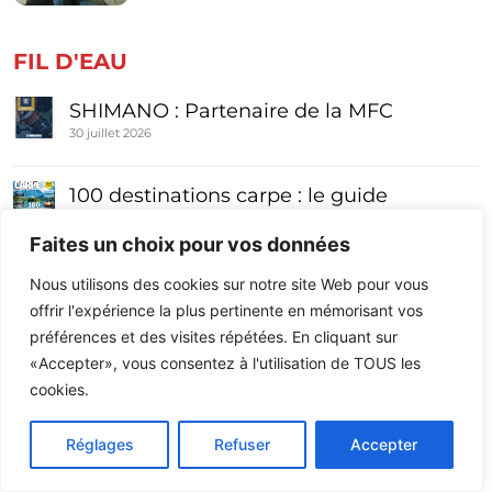
FIL D'EAU
SHIMANO : Partenaire de la MFC
30 juillet 2026
100 destinations carpe : le guide
incontournable arrive en kiosque début
Faites un choix pour vos données
août !
29 juillet 2026
Nous utilisons des cookies sur notre site Web pour vous
offrir l'expérience la plus pertinente en mémorisant vos
172 – juillet aout septembre 2026
préférences et des visites répétées. En cliquant sur
25 juillet 2026
«Accepter», vous consentez à l'utilisation de TOUS les
cookies.
APRIL Marine : Partenaire de la MFC
14 juillet 2026
Réglages
Refuser
Accepter