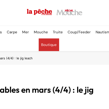
Pêche & Poissons
rs
Carpe
Mer
Mouche
Truite
Coup/Feeder
Nautis
Boutique
s (4/4) : le jig leach
les en mars (4/4) : le jig