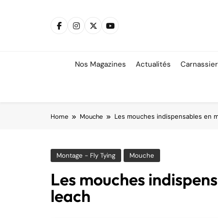
Skip
to
content
Nos Magazines
Actualités
Carnassie
Home
Mouche
Les mouches indispensables en mar
Montage - Fly Tying
Mouche
Les mouches indispensab
leach