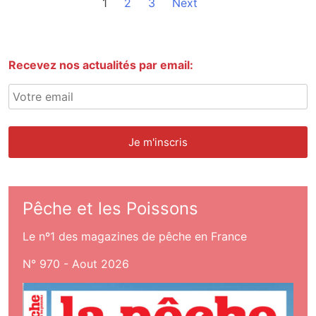
1
2
3
Next
Recevez nos actualités par email:
Pêche et les Poissons
Le nº1 des magazines de pêche en France
N° 970 - Aout 2026