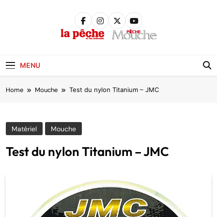
Skip
to
content
Pêche &
Poissons
MENU
Home
Mouche
Test du nylon Titanium – JMC
Matériel
Mouche
Test du nylon Titanium – JMC