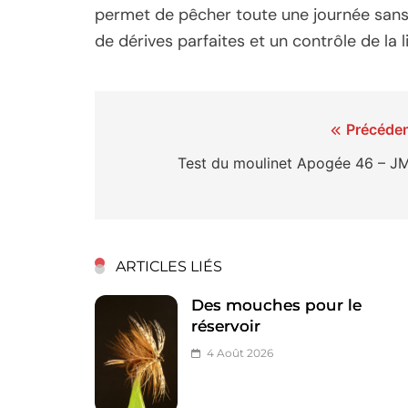
permet de pêcher toute une journée sans r
de dérives parfaites et un contrôle de la li
Navigation
Précéden
de
Test du moulinet Apogée 46 – J
l’article
ARTICLES LIÉS
Des mouches pour le
réservoir
4 Août 2026