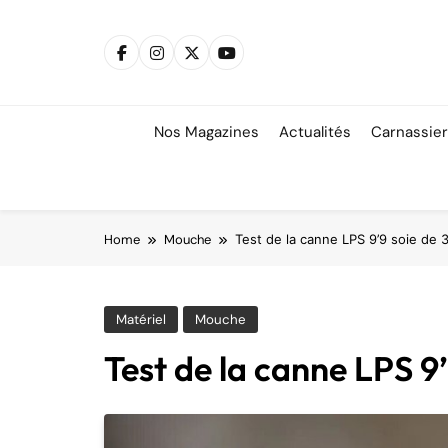
Skip
to
content
Nos Magazines
Actualités
Carnassie
Home
Mouche
Test de la canne LPS 9’9 soie de 3
Matériel
Mouche
Test de la canne LPS 9’