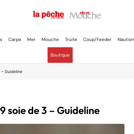
Pêche & Poissons
rs
Carpe
Mer
Mouche
Truite
Coup/Feeder
Nautis
Boutique
 – Guideline
9 soie de 3 – Guideline