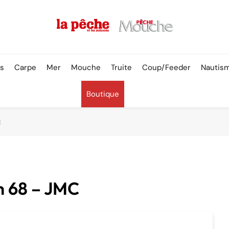
Pêche & Poissons
rs
Carpe
Mer
Mouche
Truite
Coup/Feeder
Nautis
Boutique
C
n 68 – JMC