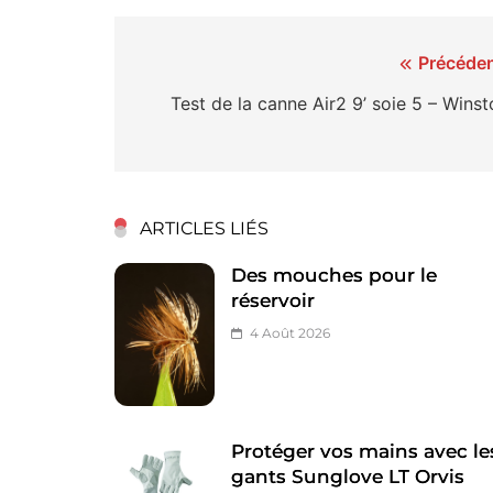
Navigation
Précéden
de
Test de la canne Air2 9’ soie 5 – Wins
l’article
ARTICLES LIÉS
Des mouches pour le
réservoir
4 Août 2026
Protéger vos mains avec le
gants Sunglove LT Orvis