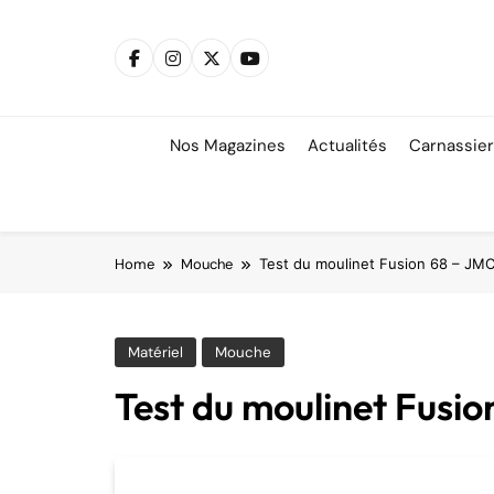
Skip
to
content
Nos Magazines
Actualités
Carnassie
Home
Mouche
Test du moulinet Fusion 68 – JM
Matériel
Mouche
Test du moulinet Fusio