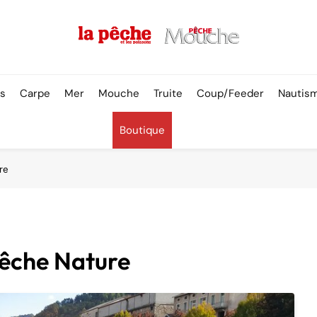
Pêche & Poissons
rs
Carpe
Mer
Mouche
Truite
Coup/Feeder
Nautis
Boutique
re
 Pêche Nature