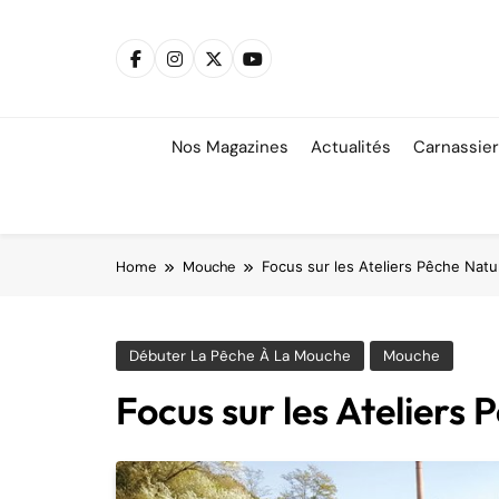
Skip
to
content
Nos Magazines
Actualités
Carnassie
Home
Mouche
Focus sur les Ateliers Pêche Natu
Débuter La Pêche À La Mouche
Mouche
Focus sur les Ateliers