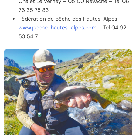
Chalet Le Verney – 05100 Névache – Tel 06
76 35 75 83
Fédération de pêche des Hautes-Alpes –
www.peche-hautes-alpes.com
– Tel 04 92
53 54 71