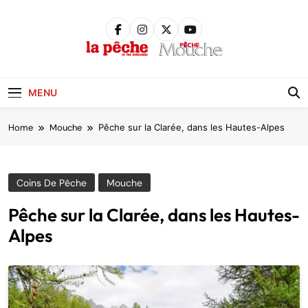
Skip
to
content
Pêche &
Poissons
MENU
Home
Mouche
Pêche sur la Clarée, dans les Hautes-Alpes
Coins De Pêche
Mouche
Pêche sur la Clarée, dans les Hautes-
Alpes