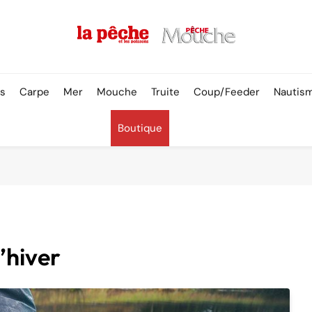
Pêche & Poissons
rs
Carpe
Mer
Mouche
Truite
Coup/Feeder
Nautis
Boutique
l’hiver