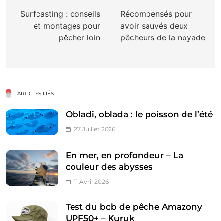
de
Surfcasting : conseils
Récompensés pour
et montages pour
avoir sauvés deux
l’article
pêcher loin
pêcheurs de la noyade
ARTICLES LIÉS
Obladi, oblada : le poisson de l’été
27 Juillet 2026
En mer, en profondeur – La
couleur des abysses
11 Avril 2026
Test du bob de pêche Amazony
UPF50+ – Kuruk