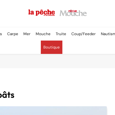
Pêche & Poissons
rs
Carpe
Mer
Mouche
Truite
Coup/Feeder
Nautis
Boutique
pâts