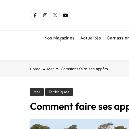
Skip
to
content
Nos Magazines
Actualités
Carnassie
Home
Mer
Comment faire ses appâts
Mer
Techniques
Comment faire ses ap