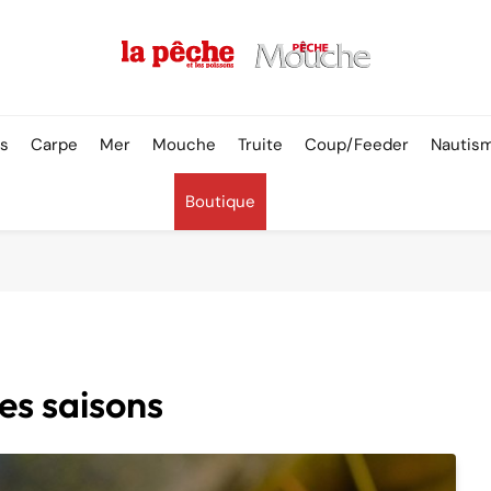
Pêche & Poissons
rs
Carpe
Mer
Mouche
Truite
Coup/Feeder
Nautis
Boutique
des saisons