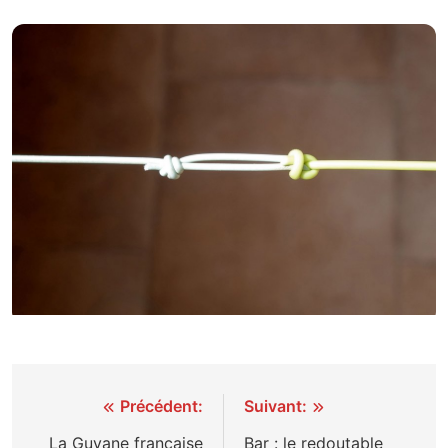
Navigation
Précédent:
Suivant:
de
La Guyane française
Bar : le redoutable