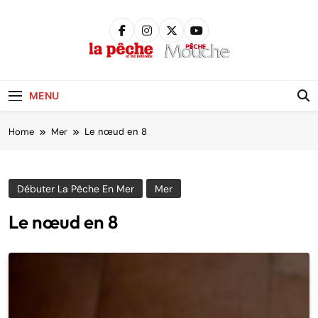
Skip
to
content
Pêche &
Poissons
MENU
Home
Mer
Le nœud en 8
Débuter La Pêche En Mer
Mer
Le nœud en 8