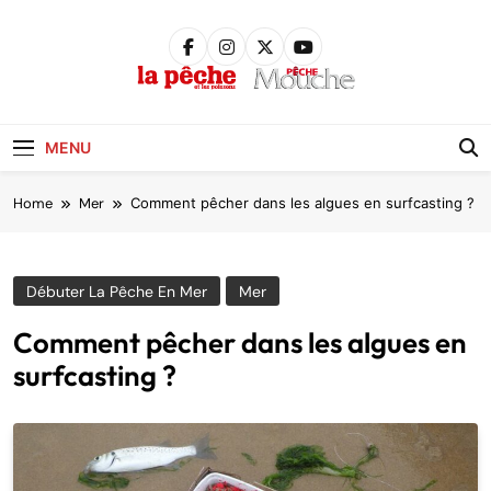
Skip
to
content
Pêche &
Poissons
MENU
Home
Mer
Comment pêcher dans les algues en surfcasting ?
Débuter La Pêche En Mer
Mer
Comment pêcher dans les algues en
surfcasting ?