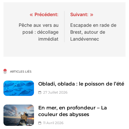
Navigation
Précédent:
Suivant:
de
Pêche aux vers au
Escapade en rade de
posé : décollage
Brest, autour de
l’article
immédiat
Landévennec
ARTICLES LIÉS
Obladi, oblada : le poisson de l’été
27 Juillet 2026
En mer, en profondeur – La
couleur des abysses
11 Avril 2026