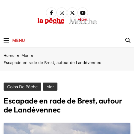
Skip
to
content
Pêche &
Poissons
MENU
Home
Mer
Escapade en rade de Brest, autour de Landévennec
Coins De Pêche
Mer
Escapade en rade de Brest, autour
de Landévennec