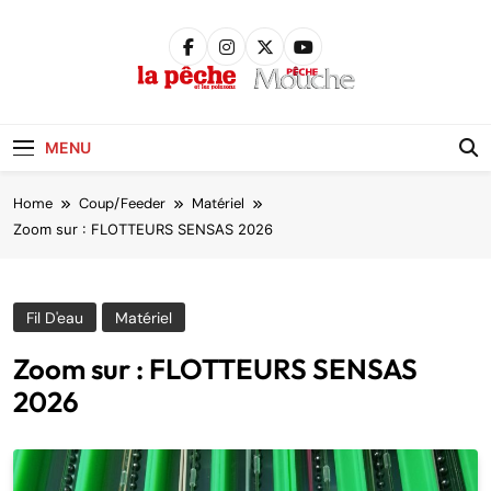
Skip
to
content
Pêche &
Poissons
MENU
Home
Coup/Feeder
Matériel
Zoom sur : FLOTTEURS SENSAS 2026
Fil D'eau
Matériel
Zoom sur : FLOTTEURS SENSAS
2026