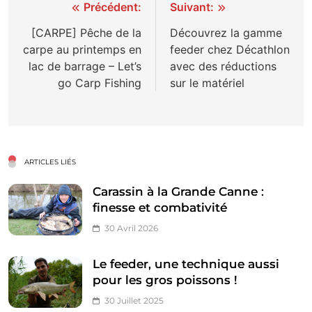
Navigation
Précédent:
Suivant:
de
[CARPE] Pêche de la
Découvrez la gamme
carpe au printemps en
feeder chez Décathlon
l’article
lac de barrage – Let’s
avec des réductions
go Carp Fishing
sur le matériel
ARTICLES LIÉS
Carassin à la Grande Canne :
finesse et combativité
30 Avril 2026
Le feeder, une technique aussi
pour les gros poissons !
30 Juillet 2025