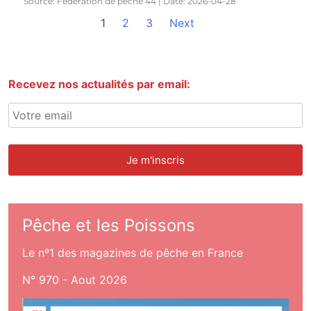
Source: Fédération de pêche 44
Date: 2026-04-28
1
2
3
Next
Recevez nos actualités par email:
Pêche et les Poissons
Le nº1 des magazines de pêche en France
N° 970 - Aout 2026