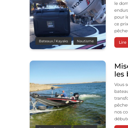
le dom
endura
pour l
ce pri
pêcheu
Bateaux / Kayaks
Nautisme
Lire 
Mis
les
Vous s
bateau
transf
pêcheu
nos co
début