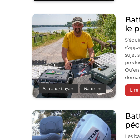
Batt
le p
S’équi
s’appa
sujet 
produc
Qu’en 
deman
Bateaux / Kayaks
Nautisme
Lire 
Batt
pêc
Les ba