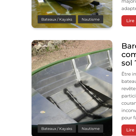
majori
adapté
Bateaux / Kayaks
Nautisme
Lire 
Bar
com
sol 
Être i
bateau
revête
partic
couram
inconv
pour f
Bateaux / Kayaks
Nautisme
Lire 