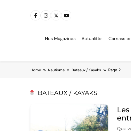
Skip
to
content
Nos Magazines
Actualités
Carnassie
Home
Nautisme
Bateaux / Kayaks
Page 2
BATEAUX / KAYAKS
Les
ent
Que vo