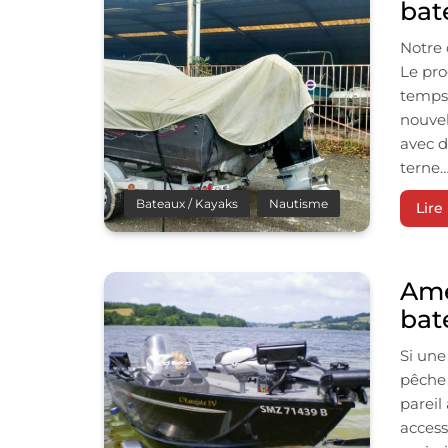
bat
Notre 
Le pro
temps 
nouvel
avec d
terne…
Bateaux / Kayaks
Nautisme
Lire 
Amé
bat
Si une
pêche 
pareil
access