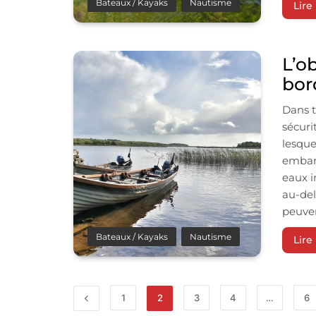
Bateaux / Kayaks
Nautisme
Lire 
L’ob
bor
Dans t
sécuri
lesque
embarc
eaux i
au-del
peuve
Bateaux / Kayaks
Nautisme
Lire 
1
2
3
4
…
6