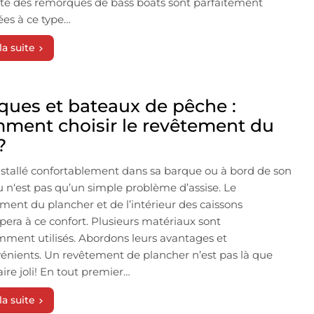
té des remorques de bass boats sont parfaitement
es à ce type…
la suite
ques et bateaux de pêche :
ment choisir le revêtement du
?
nstallé confortablement dans sa barque ou à bord de son
 n‘est pas qu’un simple problème d’assise. Le
ment du plancher et de l’intérieur des caissons
ipera à ce confort. Plusieurs matériaux sont
ment utilisés. Abordons leurs avantages et
énients. Un revêtement de plancher n’est pas là que
aire joli! En tout premier…
la suite