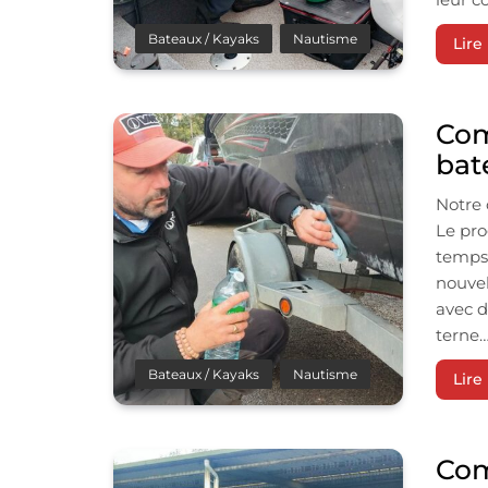
Bateaux / Kayaks
Nautisme
Lire 
Com
bat
Notre 
Le pro
temps 
nouvel
avec d
terne…
Bateaux / Kayaks
Nautisme
Lire 
Com