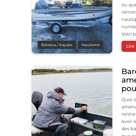
ou que
remorq
nautiq
numéro
Voici 
Bateaux / Kayaks
Nautisme
Lire 
Bar
amé
pou
Quoi d
aménag
rentre
avoir 
des ba
leur c