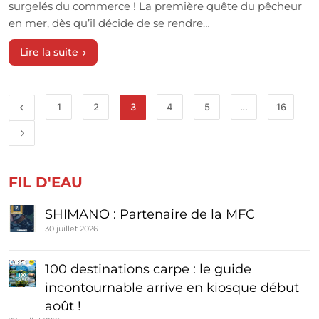
surgelés du commerce ! La première quête du pêcheur
en mer, dès qu’il décide de se rendre…
Lire la suite
1
2
3
4
5
…
16
FIL D'EAU
SHIMANO : Partenaire de la MFC
30 juillet 2026
100 destinations carpe : le guide
incontournable arrive en kiosque début
août !