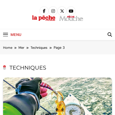
Skip
to
content
Pêche &
Poissons
MENU
Home
Mer
Techniques
Page 3
TECHNIQUES