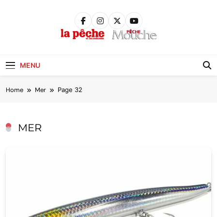
Skip
to
content
Pêche &
Poissons
MENU
Home
Mer
Page 32
MER