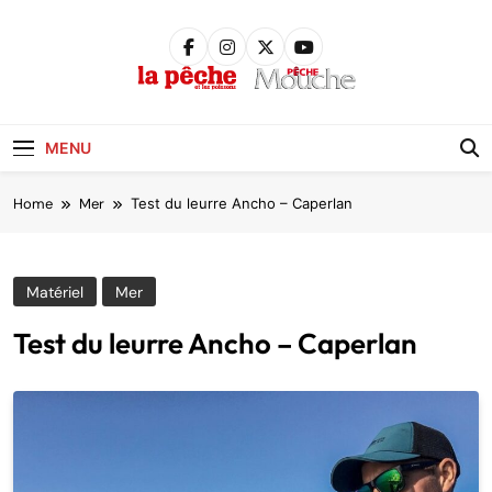
Skip
to
content
Pêche &
Poissons
MENU
Home
Mer
Test du leurre Ancho – Caperlan
Matériel
Mer
Test du leurre Ancho – Caperlan