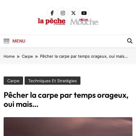
Skip
to
content
Pêche &
Poissons
MENU
Home
Carpe
Pêcher la carpe par temps orageux, oui mais…
Carpe
Techniques Et Stratégies
Pêcher la carpe par temps orageux,
oui mais…