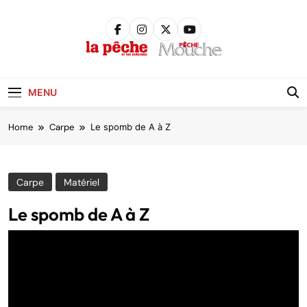
Skip
to
content
Pêche &
Poissons
MENU
Home
Carpe
Le spomb de A à Z
Carpe
Matériel
Le spomb de A à Z