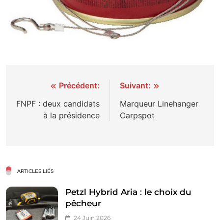
Navigation
Précédent:
Suivant:
de
FNPF : deux candidats
Marqueur Linehanger
à la présidence
Carpspot
l’article
ARTICLES LIÉS
Petzl Hybrid Aria : le choix du
pêcheur
24 Juin 2026