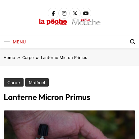
Skip
to
content
Pêche &
Poissons
MENU
Home
Carpe
Lanterne Micron Primus
Carpe
Matériel
Lanterne Micron Primus