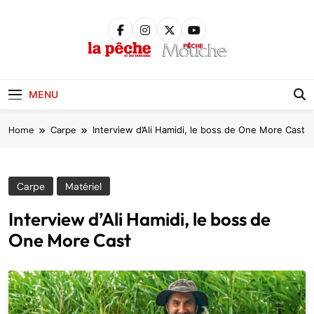
Skip
to
content
Pêche &
Poissons
MENU
Home
Carpe
Interview d’Ali Hamidi, le boss de One More Cast
Carpe
Matériel
Interview d’Ali Hamidi, le boss de
One More Cast