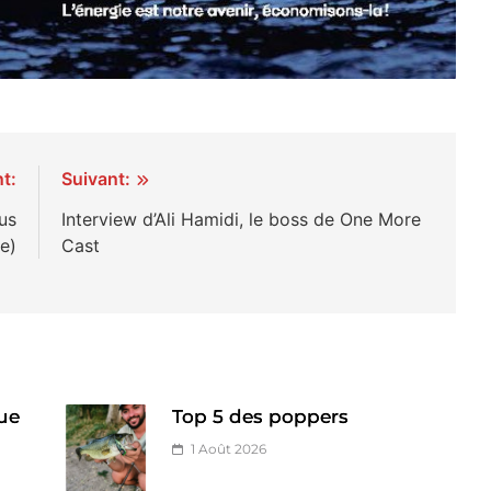
t:
Suivant:
us
Interview d’Ali Hamidi, le boss de One More
e)
Cast
ue
Top 5 des poppers
1 Août 2026