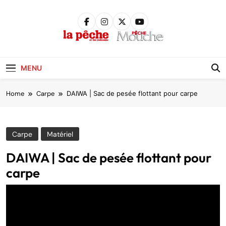
Skip
to
content
Pêche &
Poissons
MENU
Home
Carpe
DAIWA | Sac de pesée flottant pour carpe
Carpe
Matériel
DAIWA | Sac de pesée flottant pour
carpe