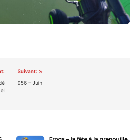
t:
Suivant:
dé
956 – Juin
iel
S
Frogs – la fête à la grenouille