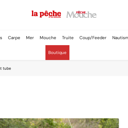
Pêche & Poissons
rs
Carpe
Mer
Mouche
Truite
Coup/Feeder
Nautis
Boutique
at tube