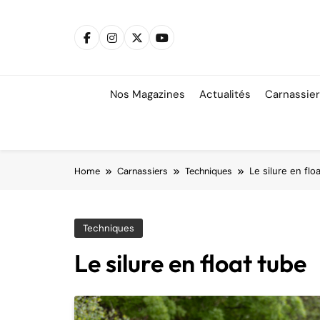
Skip
to
content
Nos Magazines
Actualités
Carnassie
Home
Carnassiers
Techniques
Le silure en flo
Techniques
Le silure en float tube