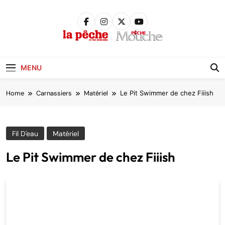
Skip
to
content
Pêche &
Poissons
MENU
Home
Carnassiers
Matériel
Le Pit Swimmer de chez Fiiish
Fil D'eau
Matériel
Le Pit Swimmer de chez Fiiish