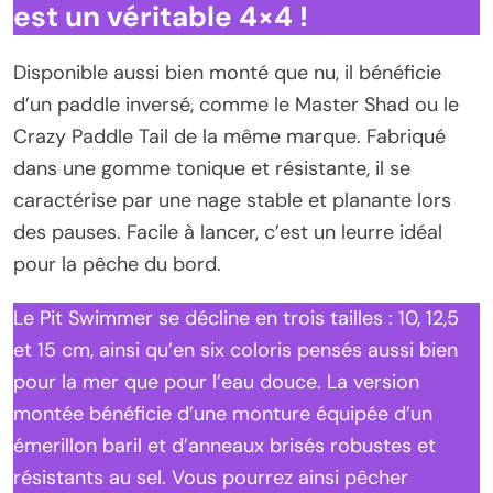
est un véritable 4×4 !
Disponible aussi bien monté que nu, il bénéficie
d’un paddle inversé, comme le Master Shad ou le
Crazy Paddle Tail de la même marque. Fabriqué
dans une gomme tonique et résistante, il se
caractérise par une nage stable et planante lors
des pauses. Facile à lancer, c’est un leurre idéal
pour la pêche du bord.
Le Pit Swimmer se décline en trois tailles : 10, 12,5
et 15 cm, ainsi qu’en six coloris pensés aussi bien
pour la mer que pour l’eau douce. La version
montée bénéficie d’une monture équipée d’un
émerillon baril et d’anneaux brisés robustes et
résistants au sel. Vous pourrez ainsi pêcher