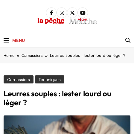
Skip
to
content
Pêche &
Poissons
MENU
Home
Carnassiers
Leurres souples : lester lourd ou léger ?
Carnassiers
Techniques
Leurres souples : lester lourd ou
léger ?