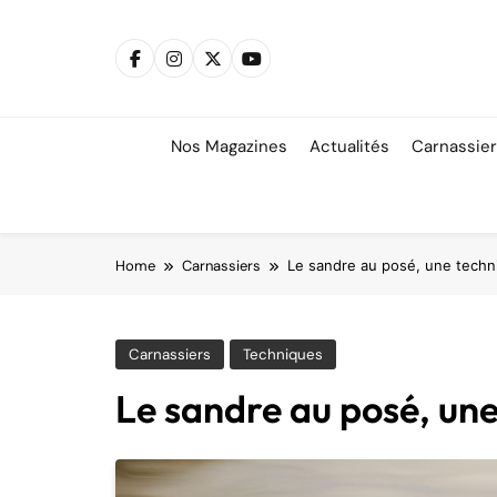
Skip
to
content
Nos Magazines
Actualités
Carnassie
Home
Carnassiers
Le sandre au posé, une techn
Carnassiers
Techniques
Le sandre au posé, une