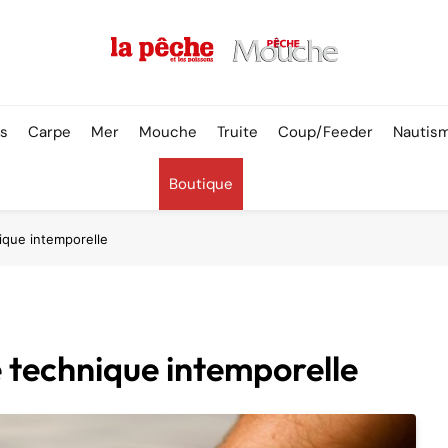
Pêche & Poissons
rs
Carpe
Mer
Mouche
Truite
Coup/Feeder
Nautis
Boutique
ique intemporelle
 technique intemporelle