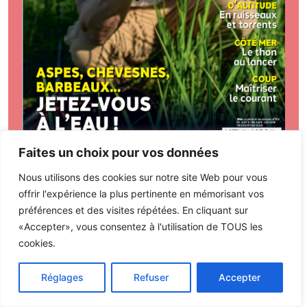
Faites un choix pour vos données
Sommaire
S'abonner
Archives
Nous utilisons des cookies sur notre site Web pour vous
offrir l'expérience la plus pertinente en mémorisant vos
préférences et des visites répétées. En cliquant sur
«Accepter», vous consentez à l'utilisation de TOUS les
Pêche Mouche
cookies.
N° 172 - juillet - aout - septembre 2026
Réglages
Refuser
Accepter