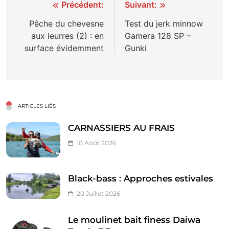
Navigation
Précédent:
Suivant:
de
Pêche du chevesne
Test du jerk minnow
aux leurres (2) : en
Gamera 128 SP –
l’article
surface évidemment
Gunki
ARTICLES LIÉS
CARNASSIERS AU FRAIS
10 Août 2026
Black-bass : Approches estivales
20 Juillet 2026
Le moulinet bait finess Daiwa