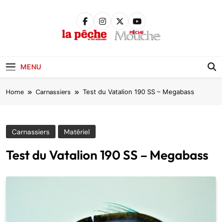
Skip
to
content
Pêche &
Poissons
MENU
Home
Carnassiers
Test du Vatalion 190 SS – Megabass
Carnassiers
Matériel
Test du Vatalion 190 SS – Megabass