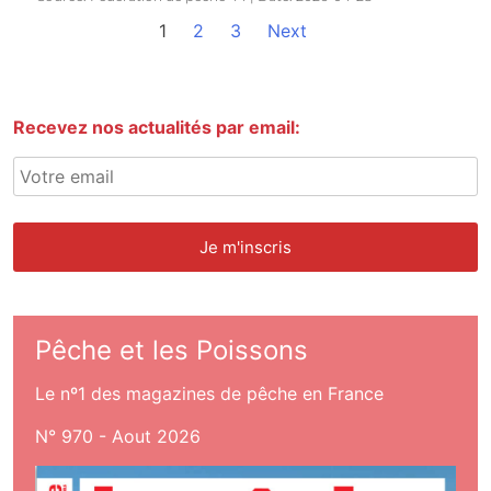
1
2
3
Next
Recevez nos actualités par email:
Pêche et les Poissons
Le nº1 des magazines de pêche en France
N° 970 - Aout 2026