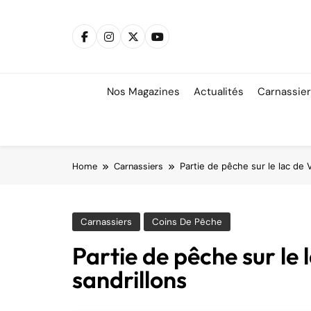
Skip
to
content
Nos Magazines
Actualités
Carnassie
Home
Carnassiers
Partie de pêche sur le lac de V
Carnassiers
Coins De Pêche
Partie de pêche sur le l
sandrillons