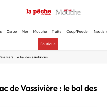
Pêche & Poissons
rs
Carpe
Mer
Mouche
Truite
Coup/Feeder
Nautis
Boutique
assivière : le bal des sandrillons
ac de Vassivière : le bal des