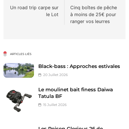
de
Un road trip carpe sur
Cinq boîtes de pêche
le Lot
à moins de 25€ pour
l’article
ranger vos leurres
ARTICLES LIÉS
Black-bass : Approches estivales
20 Juillet 2026
Le moulinet bait finess Daiwa
Tatula BF
15 Juillet 2026
Les Poison Glorious 26 de