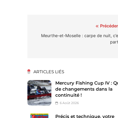
Navigation
Précéden
de
Meurthe-et-Moselle : carpe de nuit, c’
part
l’article
ARTICLES LIÉS
Mercury Fishing Cup IV : Q
de changements dans la
continuité !
6 Août 2026
Précis et technique, votre