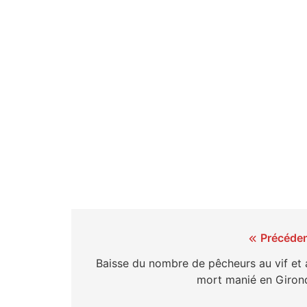
Navigation
Précéden
de
Baisse du nombre de pêcheurs au vif et 
mort manié en Giron
l’article