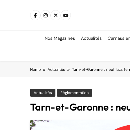
Skip
to
content
Nos Magazines
Actualités
Carnassie
Home
Actualités
Tarn-et-Garonne : neuf lacs fe
Actualités
Réglementation
Tarn-et-Garonne : neu