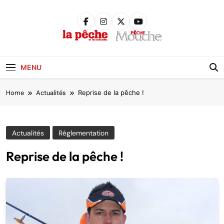
Skip
to
content
Pêche &
Poissons
MENU
Home
Actualités
Reprise de la pêche !
Actualités
Réglementation
Reprise de la pêche !