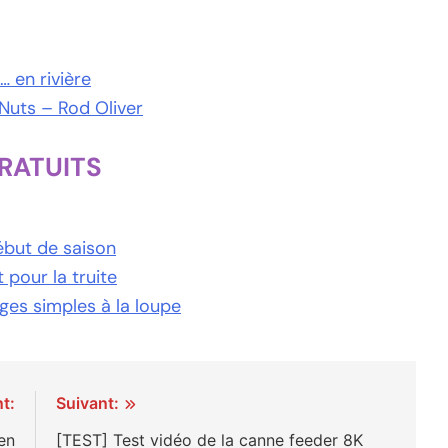
 en rivière
Nuts – Rod Oliver
GRATUITS
ébut de saison
 pour la truite
es simples à la loupe
t:
Suivant:
en
[TEST] Test vidéo de la canne feeder 8K