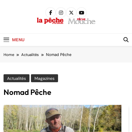
Skip
to
content
Pêche &
Poissons
MENU
Home
Actualités
Nomad Pêche
Actualités
Magazines
Nomad Pêche