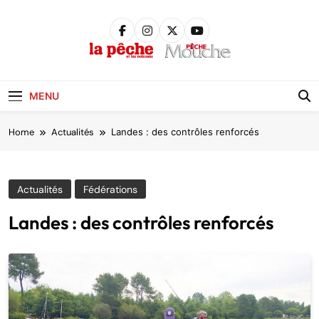
Skip
to
content
Pêche &
Poissons
MENU
Home
Actualités
Landes : des contrôles renforcés
Actualités
Fédérations
Landes : des contrôles renforcés