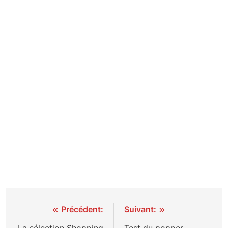
Navigation
Précédent:
Suivant:
La sélection Shopping
Test du popper