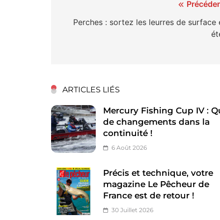
Navigation
Précéden
de
Perches : sortez les leurres de surface
ét
l’article
ARTICLES LIÉS
Mercury Fishing Cup IV : Q
de changements dans la
continuité !
6 Août 2026
Précis et technique, votre
magazine Le Pêcheur de
France est de retour !
30 Juillet 2026