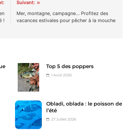
t:
Suivant:
 en
Mer, montagne, campagne… Profitez des
é !
vacances estivales pour pêcher à la mouche
ue
Top 5 des poppers
1 Août 2026
Obladi, oblada : le poisson de
l’été
27 Juillet 2026