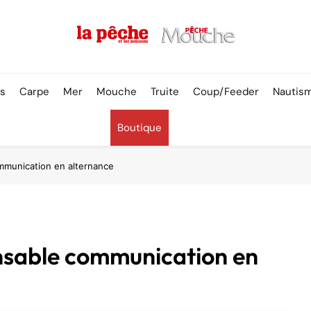
Pêche & Poissons
rs
Carpe
Mer
Mouche
Truite
Coup/Feeder
Nautis
Boutique
mmunication en alternance
nsable communication en