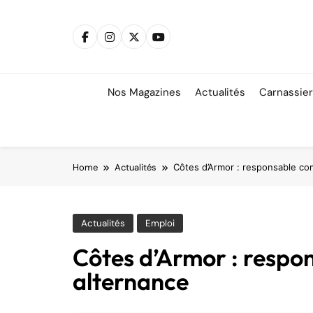
Skip
to
content
Nos Magazines
Actualités
Carnassie
Home
Actualités
Côtes d’Armor : responsable co
Actualités
Emploi
Côtes d’Armor : respo
alternance