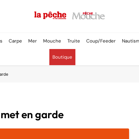
Pêche & Poissons
rs
Carpe
Mer
Mouche
Truite
Coup/Feeder
Nautis
Boutique
garde
F met en garde