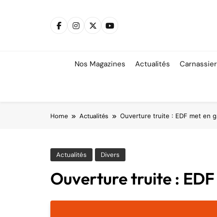
Skip
to
content
Nos Magazines
Actualités
Carnassie
Home
Actualités
Ouverture truite : EDF met en 
Actualités
Divers
Ouverture truite : ED