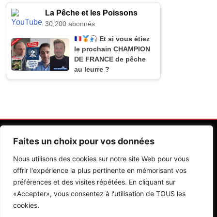
La Pêche et les Poissons
30,200 abonnés
Et si vous étiez
le prochain CHAMPION
DE FRANCE de pêche
au leurre ?
Faites un choix pour vos données
Nous utilisons des cookies sur notre site Web pour vous
offrir l'expérience la plus pertinente en mémorisant vos
préférences et des visites répétées. En cliquant sur
Contactez Nos Rédactions
Mentions Légales
«Accepter», vous consentez à l'utilisation de TOUS les
cookies.
Editions Riva 2026.Developed By
BlazeThemes
.