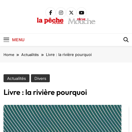
Skip
to
content
Pêche &
Poissons
MENU
Home
Actualités
Livre : la rivière pourquoi
Actualités
Divers
Livre : la rivière pourquoi