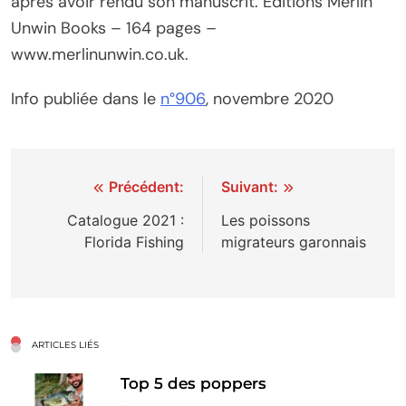
après avoir rendu son manuscrit. Éditions Merlin
Unwin Books – 164 pages –
www.merlinunwin.co.uk.
Info publiée dans le
n°906
, novembre 2020
Navigation
Précédent:
Suivant:
de
Catalogue 2021 :
Les poissons
Florida Fishing
migrateurs garonnais
l’article
ARTICLES LIÉS
Top 5 des poppers