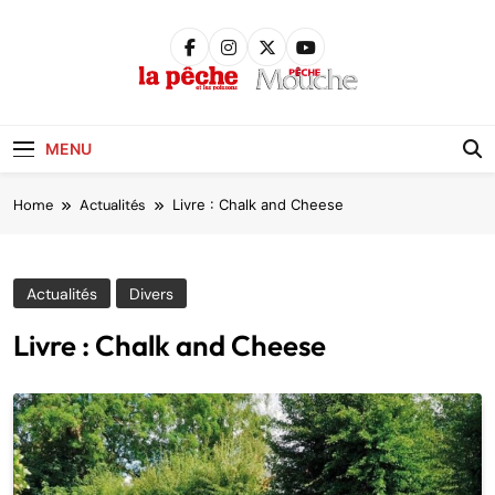
Skip
to
content
Pêche &
Poissons
MENU
Home
Actualités
Livre : Chalk and Cheese
Actualités
Divers
Livre : Chalk and Cheese